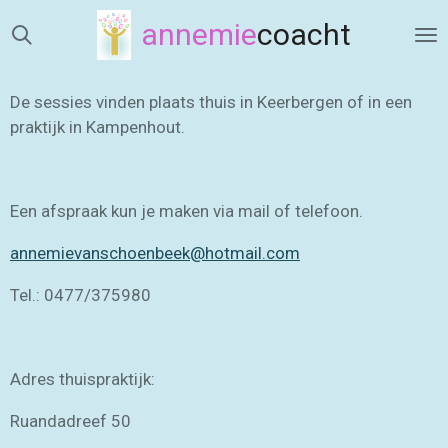
Ga
annemie
coacht
direct
naar
de
De sessies vinden plaats thuis in Keerbergen of in een
hoofdinhoud
praktijk in Kampenhout.
Een afspraak kun je maken via mail of telefoon.
annemievanschoenbeek@hotmail.com
Tel.: 0477/375980
Adres thuispraktijk:
Ruandadreef 50